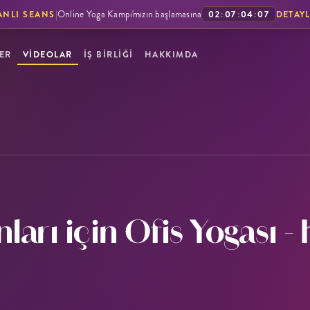
|
Online Yoga Kampı'mızın başlamasına
02
:
07
:
04
:
06
ANLI SEANS
DETAYL
ER
VİDEOLAR
İŞ BİRLİĞİ
HAKKIMDA
arı için Ofis Yogası - 