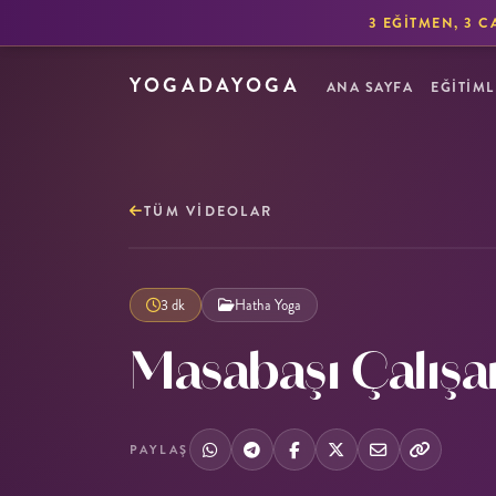
3 EĞITMEN, 3 C
YOGADAYOGA
ANA SAYFA
EĞİTİML
TÜM VIDEOLAR
3 dk
Hatha Yoga
Masabaşı Çalışanl
PAYLAŞ