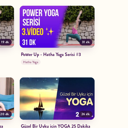
19 dk
31 dk
Power Up - Hatha Yoga Serisi #3
Hatha Yoga
20 dk
26 dk
za
Güzel Bir Uyku için YOGA 25 Dakika