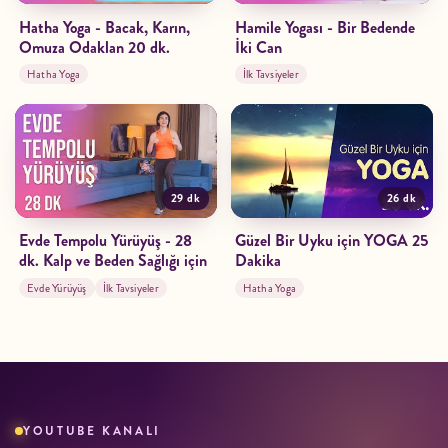
Hatha Yoga - Bacak, Karın,
Hamile Yogası - Bir Bedende
Omuza Odaklan 20 dk.
İki Can
Hatha Yoga
İlk Tavsiyeler
29 dk
26 dk
Evde Tempolu Yürüyüş - 28
Güzel Bir Uyku için YOGA 25
dk. Kalp ve Beden Sağlığı için
Dakika
Evde Yürüyüş
İlk Tavsiyeler
Hatha Yoga
YOUTUBE KANALI