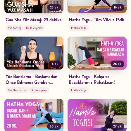
23 dk
16 dk
Gua Sha Yüz Masajı 23 dakika
Hatha Yoga - Tüm Vücut 15dk.
Yüz Masajı
İlk Tavsiyeler
Hatha Yoga
6 dk
26 dk
Yüz Bantlama - Başlamadan
Hatha Yoga - Kalça ve
Önce Bilmeniz Gereken
Bacaklarımız Rahatlasın!
Önemli Bilgiler
Yüz Bantlama
İlk Tavsiyeler
Hatha Yoga
20 dk
27 dk