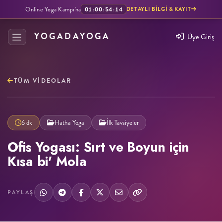
Online Yoga Kampı'na
01
:
00
:
54
:
13
DETAYLI BILGI & KAYIT
YOGADAYOGA
Üye Giriş
TÜM VIDEOLAR
6 dk
Hatha Yoga
İlk Tavsiyeler
Ofis Yogası: Sırt ve Boyun için
Kısa bi' Mola
PAYLAŞ