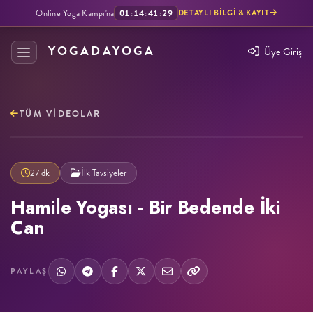
Online Yoga Kampı'na
01
:
14
:
41
:
28
DETAYLI BILGI & KAYIT
YOGADAYOGA
Üye Giriş
TÜM VIDEOLAR
27 dk
İlk Tavsiyeler
Hamile Yogası - Bir Bedende İki
Can
PAYLAŞ