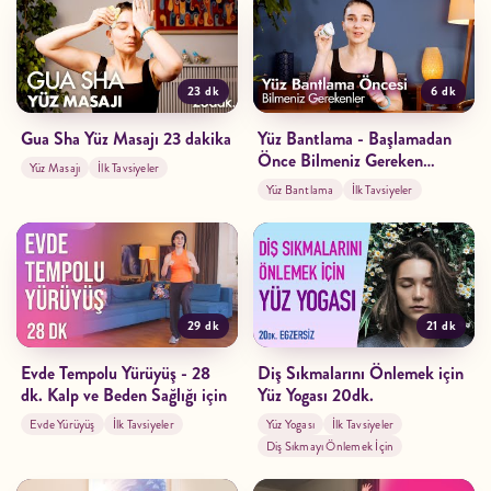
23 dk
6 dk
Gua Sha Yüz Masajı 23 dakika
Yüz Bantlama - Başlamadan
Önce Bilmeniz Gereken
Yüz Masajı
İlk Tavsiyeler
Önemli Bilgiler
Yüz Bantlama
İlk Tavsiyeler
29 dk
21 dk
Evde Tempolu Yürüyüş - 28
Diş Sıkmalarını Önlemek için
dk. Kalp ve Beden Sağlığı için
Yüz Yogası 20dk.
Evde Yürüyüş
İlk Tavsiyeler
Yüz Yogası
İlk Tavsiyeler
Diş Sıkmayı Önlemek İçin