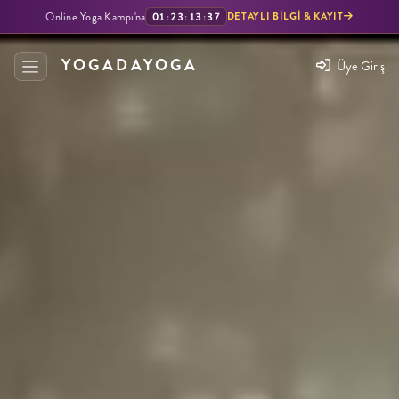
Online Yoga Kampı'na
01
:
23
:
13
:
35
DETAYLI BILGI & KAYIT
YOGADAYOGA
Üye Giriş