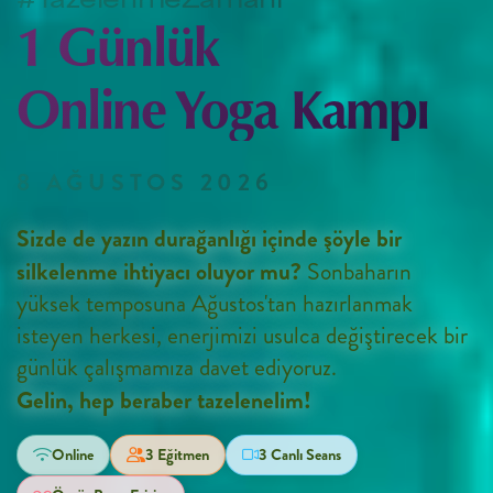
1 Günlük
Online Yoga Kampı
8 AĞUSTOS 2026
Sizde de yazın durağanlığı içinde şöyle bir
silkelenme ihtiyacı oluyor mu?
Sonbaharın
yüksek temposuna Ağustos'tan hazırlanmak
isteyen herkesi, enerjimizi usulca değiştirecek bir
günlük çalışmamıza davet ediyoruz.
Gelin, hep beraber tazelenelim!
Online
3 Eğitmen
3 Canlı Seans