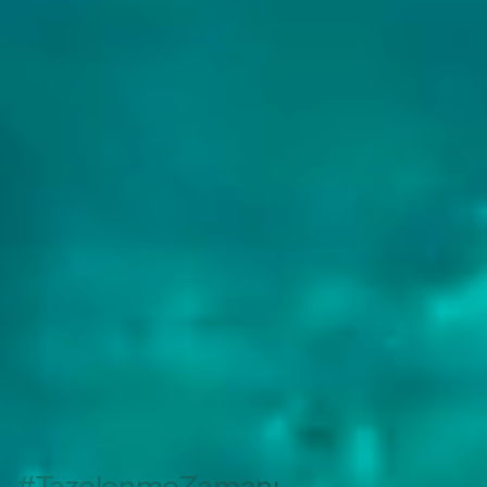
#TazelenmeZamanı