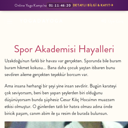
Online Yoga Kampı'na
01
:
11
:
46
:
19
DETAYLI BILGI & KAYIT
YOGADAYOGA
Üye Giriş
Spor Akademisi Hayalleri
Uzakdoğu'nun farklı bir havası var gerçekten. Sporunda bile buram
buram hikmet kokusu... Bana daha çocuk yaştan itibaren bunu
sevdiren aileme gerçekten teşekkür borcum var.
Ama insana herhangi bir şeyi yine insan sevdirir. Bugün karateyi
çok seviyorsam, beni ben yapan şeylerden biri olduğunu
düşünüyorsam bunda şüphesiz Cesur Kılıç Hoca'mın muazzam
etkisi olmuştur. O günlerden tatlı bir hatıra olması adına önde
biricik paşam, canım abim ile şu resim de burada bulunsun.